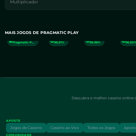
Multiplicador
MAIS JOGOS DE PRAGMATIC PLAY
Provedor
RTP
RTP
RTP
Pragmatic Play
96.51%
96.96%
96.50
JOGAR
JOGAR
JOGAR
JOGAR
Descubra o melhor cassino online do
APOSTE
Jogos de Cassino
Cassino ao Vivo
Todos os Jogos
Aposta
COMUNIDADE