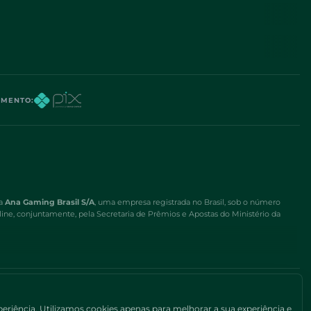
AMENTO
:
la
Ana Gaming Brasil S/A
, uma empresa registrada no Brasil, sob o número
line, conjuntamente, pela Secretaria de Prêmios e Apostas do Ministério da
so site. Utilizamos cookies apenas para melhorar a sua experiência e isso não
riência. Utilizamos cookies apenas para melhorar a sua experiência e