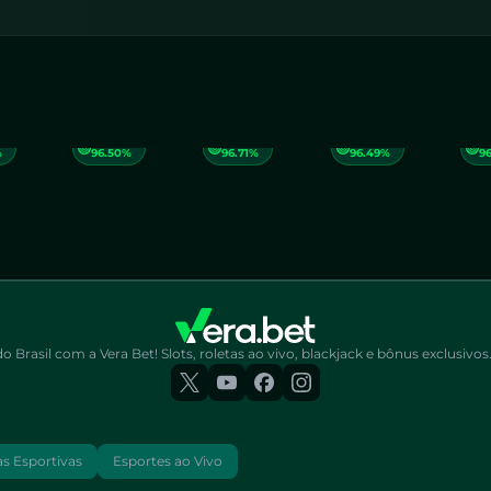
RTP
RTP
RTP
RT
%
96.50%
96.71%
96.49%
9
JOGAR
JOGAR
JOGAR
JOG
 Brasil com a Vera Bet! Slots, roletas ao vivo, blackjack e bônus exclusiv
s Esportivas
Esportes ao Vivo