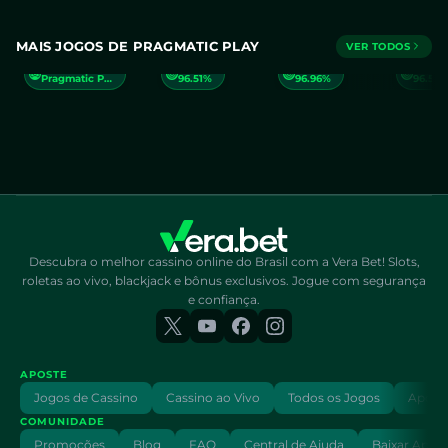
Por que jogar Blackjack 2 Brasileiro na Vera Bet
MAIS JOGOS DE PRAGMATIC PLAY
VER TODOS
Na
Vera Bet
, você joga com total segurança, suporte
Provedor
RTP
RTP
RTP
rápido e depósitos via Pix. A plataforma é licenciada,
Pragmatic Play
96.51%
96.96%
96.50
JOGAR
JOGAR
JOGAR
JOGAR
reúne dezenas de outros títulos da Pragmatic Play e
promove o jogo responsável. Aposte com consciência!
Descubra o melhor cassino online do Brasil com a Vera Bet! Slots,
roletas ao vivo, blackjack e bônus exclusivos. Jogue com segurança
e confiança.
APOSTE
Jogos de Cassino
Cassino ao Vivo
Todos os Jogos
Aposta
COMUNIDADE
Promoções
Blog
FAQ
Central de Ajuda
Baixar App