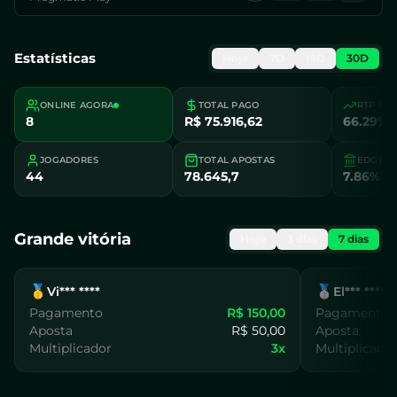
Blackjack 2 Brasileiro
é um jogo de cassino online
Estatísticas
disponível na
Vera Bet
, desenvolvido pelo provedor
Hoje
7D
15D
30D
Pragmatic Play
. Com uma taxa de retorno ao jogador
(RTP) média de até
97%
, você pode jogar agora
ONLINE AGORA
TOTAL PAGO
RTP RE
mesmo e se divertir. Jogue com responsabilidade!
8
R$ 75.916,62
66.29%
Como jogar Blackjack 2 Brasileiro na Vera Bet
JOGADORES
TOTAL APOSTAS
EDGE D
44
Para começar a jogar
Blackjack 2 Brasileiro
78.645,7
, basta
7.86%
ajustar o valor da aposta e iniciar a rodada. O jogo é
intuitivo e indicado tanto para iniciantes quanto para
jogadores experientes da Pragmatic Play.
Grande vitória
Hoje
3 dias
7 dias
Sobre o Blackjack 2 Brasileiro
🥇
🥈
Vi*** ****
El*** ****
O
Blackjack 2 Brasileiro
é desenvolvido pela
Pragmatic Play
Pagamento
e opera com tecnologia RNG
R$ 150,00
Pagamento
Aposta
R$ 50,00
Aposta
(Random Number Generator) certificada, garantindo
Multiplicador
3
x
Multiplicado
resultados aleatórios e independentes em cada
rodada. Com RTP médio de
97%
, oferece uma boa
relação entre risco e retorno.