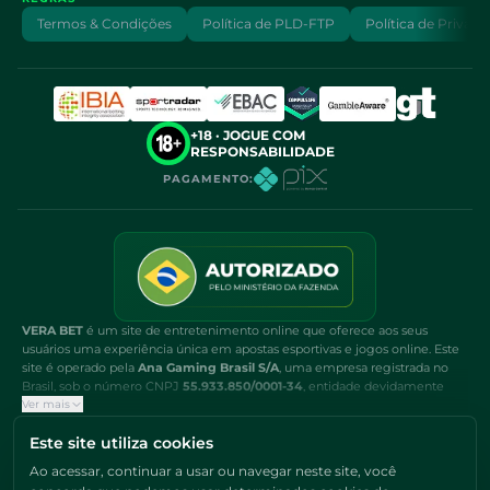
Termos & Condições
Política de PLD-FTP
Política de Privaci
+18 · JOGUE COM
RESPONSABILIDADE
PAGAMENTO
:
VERA BET
é um site de entretenimento online que oferece aos seus
usuários uma experiência única em apostas esportivas e jogos online. Este
site é operado pela
Ana Gaming Brasil S/A
, uma empresa registrada no
Brasil, sob o número CNPJ
55.933.850/0001-34
, entidade devidamente
Ver mais
autorizada a operar a modalidade lotérica de apostas de quota fixa no Brasil,
em temática desportiva e jogos online, conjuntamente, pela Secretaria de
Este site utiliza cookies
Prêmios e Apostas do Ministério da Fazenda, conforme Portaria SPA/MF
n.º 322/2025, publicada em 17 de fevereiro de 2025 no Diário Oficial da
CENTRAL DE JOGO RESPONSÁVEL
DENÚNCIAS
PRIVACIDADE
OUVIDORIA
Ao acessar, continuar a usar ou navegar neste site, você
República Federativa do Brasil.