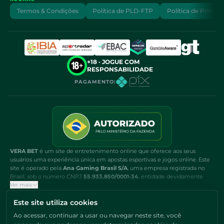
Termos & Condições
Política de PLD-FTP
Política de Privaci
+18 · JOGUE COM
RESPONSABILIDADE
PAGAMENTO
:
VERA BET
é um site de entretenimento online que oferece aos seus
usuários uma experiência única em apostas esportivas e jogos online. Este
site é operado pela
Ana Gaming Brasil S/A
, uma empresa registrada no
Brasil, sob o número CNPJ
55.933.850/0001-34
, entidade devidamente
Ver mais
autorizada a operar a modalidade lotérica de apostas de quota fixa no Brasil,
em temática desportiva e jogos online, conjuntamente, pela Secretaria de
Este site utiliza cookies
Prêmios e Apostas do Ministério da Fazenda, conforme Portaria SPA/MF
n.º 322/2025, publicada em 17 de fevereiro de 2025 no Diário Oficial da
CENTRAL DE JOGO RESPONSÁVEL
DENÚNCIAS
PRIVACIDADE
OUVIDORIA
Ao acessar, continuar a usar ou navegar neste site, você
República Federativa do Brasil.