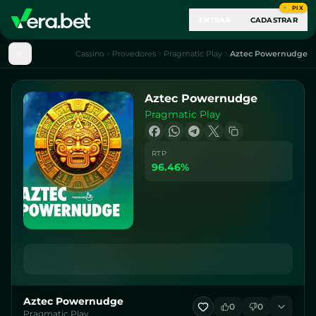
PIX
ENTRAR
CADASTRAR
Cassino
Provedores
Pragmatic Play
Aztec Powernudge
Aztec Powernudge
Pragmatic Play
RTP
96.46%
Aztec Powernudge
0
0
Pragmatic Play