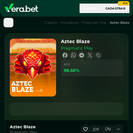
PIX
ENTRAR
CADASTRAR
Cassino
Provedores
Pragmatic Play
Aztec Blaze
Aztec Blaze
Pragmatic Play
RTP
96.50%
Aztec Blaze
0
0
Pragmatic Play