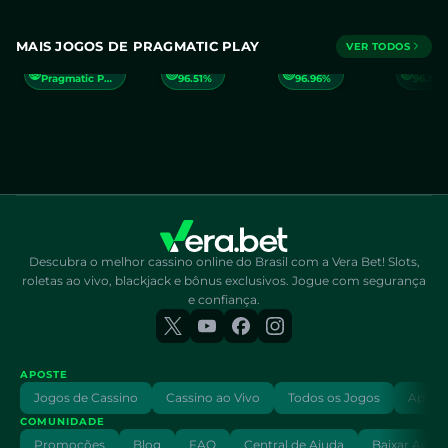
Por que jogar Aztec Blaze na Vera Bet
MAIS JOGOS DE PRAGMATIC PLAY
VER TODOS
Na
Vera Bet
, você joga com total segurança, suporte
Provedor
RTP
RTP
RTP
rápido e depósitos via Pix. A plataforma é licenciada,
Pragmatic Play
96.51%
96.96%
96.50
JOGAR
JOGAR
JOGAR
JOGAR
reúne dezenas de outros títulos da Pragmatic Play e
promove o jogo responsável. Aposte com consciência!
RTP
Margem da casa
96.50%
3.50%
Descubra o melhor cassino online do Brasil com a Vera Bet! Slots,
roletas ao vivo, blackjack e bônus exclusivos. Jogue com segurança
e confiança.
APOSTE
Jogos de Cassino
Cassino ao Vivo
Todos os Jogos
Aposta
COMUNIDADE
Promoções
Blog
FAQ
Central de Ajuda
Baixar App