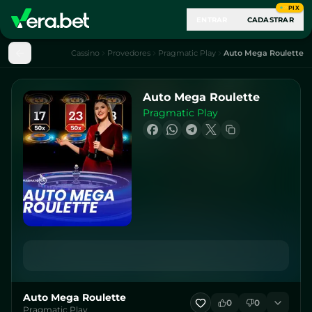
PIX
ENTRAR
CADASTRAR
Cassino
Provedores
Pragmatic Play
Auto Mega Roulette
Auto Mega Roulette
Pragmatic Play
Auto Mega Roulette
0
0
Pragmatic Play