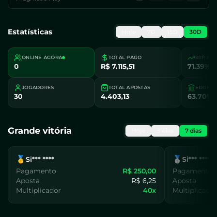
Asgard
é um jogo de cassino online disponível na
Estatísticas
Vera Bet
, desenvolvido pelo provedor
Hoje
Pragmatic Play
7D
15D
30D
.
Com uma taxa de retorno ao jogador (RTP) média de
até
96.48%
, você pode jogar agora mesmo e se
ONLINE AGORA
TOTAL PAGO
RTP RE
divertir. Jogue com responsabilidade!
0
R$ 7.115,51
71.39%
Como jogar Asgard na Vera Bet
JOGADORES
TOTAL APOSTAS
EDGE D
30
Para começar a jogar
Asgard
4.403,13
, basta ajustar o valor da
63.70%
aposta e iniciar a rodada. O jogo é intuitivo e indicado
tanto para iniciantes quanto para jogadores
experientes da Pragmatic Play.
Grande vitória
Hoje
3 dias
7 dias
Sobre o Asgard
🥇
🥈
Si*** ****
Si*** ****
O
Asgard
é desenvolvido pela
Pragmatic Play
e opera
com tecnologia RNG (Random Number Generator)
Pagamento
R$ 250,00
Pagamento
Aposta
R$ 6,25
Aposta
certificada, garantindo resultados aleatórios e
Multiplicador
40
x
Multiplicado
independentes em cada rodada. Com RTP médio de
96.48%
, oferece uma boa relação entre risco e
retorno.