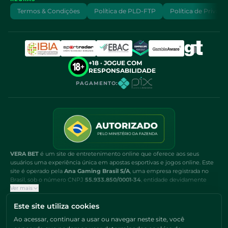
Termos & Condições
Política de PLD-FTP
Política de Privaci
+18 · JOGUE COM
RESPONSABILIDADE
PAGAMENTO
:
VERA BET
é um site de entretenimento online que oferece aos seus
usuários uma experiência única em apostas esportivas e jogos online. Este
site é operado pela
Ana Gaming Brasil S/A
, uma empresa registrada no
Brasil, sob o número CNPJ
55.933.850/0001-34
, entidade devidamente
Ver mais
autorizada a operar a modalidade lotérica de apostas de quota fixa no Brasil,
em temática desportiva e jogos online, conjuntamente, pela Secretaria de
Este site utiliza cookies
Prêmios e Apostas do Ministério da Fazenda, conforme Portaria SPA/MF
n.º 322/2025, publicada em 17 de fevereiro de 2025 no Diário Oficial da
CENTRAL DE JOGO RESPONSÁVEL
DENÚNCIAS
PRIVACIDADE
OUVIDORIA
Ao acessar, continuar a usar ou navegar neste site, você
República Federativa do Brasil.