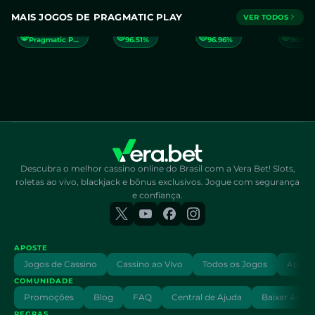
MAIS JOGOS DE PRAGMATIC PLAY
VER TODOS
Por que jogar Asgard na Vera Bet
Provedor
RTP
RTP
RTP
Na
Vera Bet
Pragmatic Play
, você joga com total segurança, suporte
96.51%
96.96%
96.50
JOGAR
JOGAR
JOGAR
JOGAR
rápido e depósitos via Pix. A plataforma é licenciada,
reúne dezenas de outros títulos da Pragmatic Play e
promove o jogo responsável. Aposte com consciência!
RTP
Margem da casa
96.48%
3.52%
Descubra o melhor cassino online do Brasil com a Vera Bet! Slots,
roletas ao vivo, blackjack e bônus exclusivos. Jogue com segurança
e confiança.
APOSTE
Jogos de Cassino
Cassino ao Vivo
Todos os Jogos
Aposta
COMUNIDADE
Promoções
Blog
FAQ
Central de Ajuda
Baixar App
REGRAS