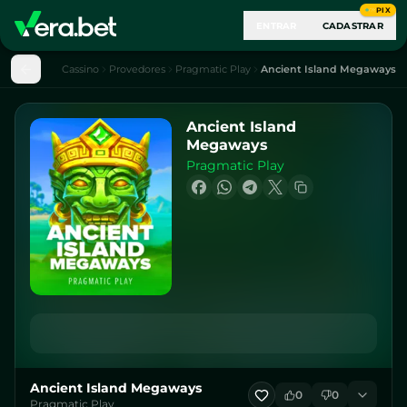
PIX
ENTRAR
CADASTRAR
Cassino
Provedores
Pragmatic Play
Ancient Island Megaways
Ancient Island
Megaways
Pragmatic Play
Ancient Island Megaways
0
0
Pragmatic Play