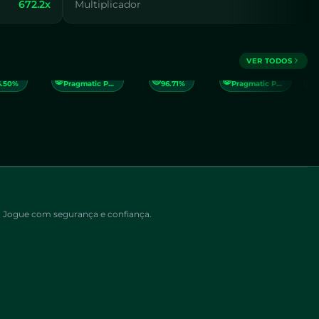
672.2
x
Multiplicador
VER TODOS
P
Provedor
RTP
Provedor
P
6.50%
Pragmatic Play
96.71%
Pragmatic Play
AR
JOGAR
JOGAR
JOGAR
os. Jogue com segurança e confiança.