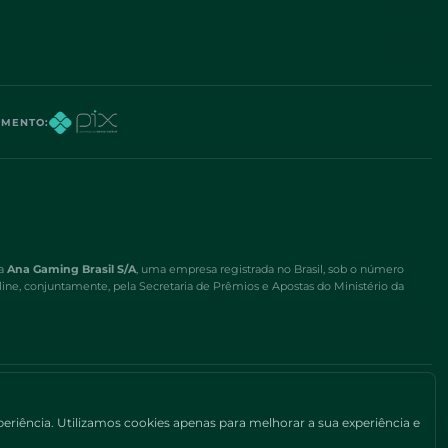
AMENTO
:
la
Ana Gaming Brasil S/A
, uma empresa registrada no Brasil, sob o número
line, conjuntamente, pela Secretaria de Prêmios e Apostas do Ministério da
so site. Utilizamos cookies apenas para melhorar a sua experiência e isso não
riência. Utilizamos cookies apenas para melhorar a sua experiência e