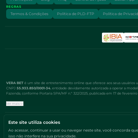
REGRAS
Termos & Condições
Política de PLD-FTP
Política de Privaci
VERA BET
é um site de entretenimento online que oferece aos seus usuários um
CNPJ
55.933.850/0001-34
, entidade devidamente autorizada a operar a modalid
Fazenda, conforme Portaria SPA/MF n.º 322/2025, publicada em 17 de fevereiro d
Ver mais
Ao acessar, continuar a usar ou navegar neste site, você concorda que podemos
interfere na sua privacidade.
O uso desta plataforma é proibido para
beneficiários de Bolsa Família e Ben
Este site utiliza cookies
Ao acessar, continuar a usar ou navegar neste site, você concorda q
isso não interfere na sua privacidade.