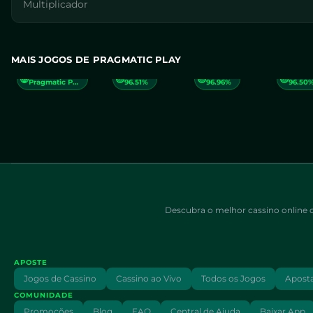
Multiplicador
96.54%
MAIS JOGOS DE PRAGMATIC PLAY
Provedor
RTP
RTP
RTP
Pragmatic Play
96.51%
96.96%
96.50
JOGAR
JOGAR
JOGAR
JOGAR
Descubra o melhor cassino online do
APOSTE
Jogos de Cassino
Cassino ao Vivo
Todos os Jogos
Aposta
COMUNIDADE
Promoções
Blog
FAQ
Central de Ajuda
Baixar App