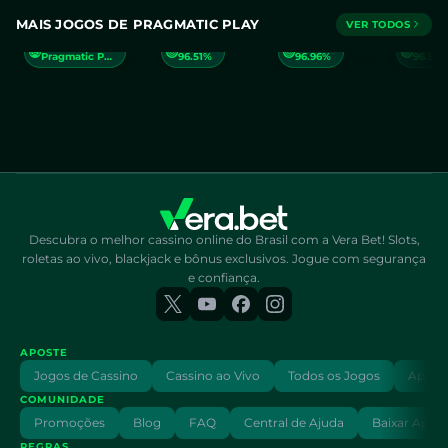
MAIS JOGOS DE PRAGMATIC PLAY
VER TODOS
Por que jogar 3 Magic Eggs na Vera Bet
Provedor
RTP
RTP
RTP
Na
Vera Bet
Pragmatic Play
, você joga com total segurança, suporte
96.51%
96.96%
96.50
JOGAR
JOGAR
JOGAR
JOGAR
rápido e depósitos via Pix. A plataforma é licenciada,
reúne dezenas de outros títulos da Pragmatic Play e
promove o jogo responsável. Aposte com consciência!
RTP
Margem da casa
96.51%
3.49%
Descubra o melhor cassino online do Brasil com a Vera Bet! Slots,
roletas ao vivo, blackjack e bônus exclusivos. Jogue com segurança
e confiança.
APOSTE
Jogos de Cassino
Cassino ao Vivo
Todos os Jogos
Aposta
COMUNIDADE
Promoções
Blog
FAQ
Central de Ajuda
Baixar App
REGRAS