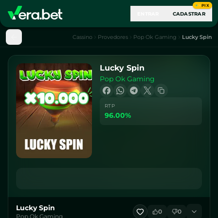
PIX
ENTRAR
CADASTRAR
Cassino
Provedores
Pop Ok Gaming
Lucky Spin
Lucky Spin
Pop Ok Gaming
RTP
96.00%
Lucky Spin
0
0
Pop Ok Gaming