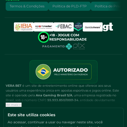
Termos & Condições
Política de PLD-FTP
Política de Privaci
+18 · JOGUE COM
RESPONSABILIDADE
PAGAMENTO
:
VERA BET
é um site de entretenimento online que oferece aos seus
usuários uma experiência única em apostas esportivas e jogos online. Este
site é operado pela
Ana Gaming Brasil S/A
, uma empresa registrada no
Brasil, sob o número CNPJ
55.933.850/0001-34
, entidade devidamente
Ver mais
autorizada a operar a modalidade lotérica de apostas de quota fixa no Brasil,
em temática desportiva e jogos online, conjuntamente, pela Secretaria de
Este site utiliza cookies
Prêmios e Apostas do Ministério da Fazenda, conforme Portaria SPA/MF
n.º 322/2025, publicada em 17 de fevereiro de 2025 no Diário Oficial da
CENTRAL DE JOGO RESPONSÁVEL
DENÚNCIAS
PRIVACIDADE
OUVIDORIA
Ao acessar, continuar a usar ou navegar neste site, você
República Federativa do Brasil.