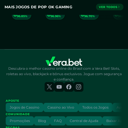
MAIS JOGOS DE POP OK GAMING
VER TODOS
Por que jogar Lost Treasure na Vera Bet
RTP
RTP
RTP
RTP
Na
Vera Bet
96.85%
, você joga com total segurança, suporte
96.96%
96.70%
96.03
JOGAR
JOGAR
JOGAR
JOGAR
rápido e depósitos via Pix. A plataforma é licenciada,
reúne dezenas de outros títulos da Pop Ok Gaming e
promove o jogo responsável. Aposte com consciência!
RTP
Margem da casa
96.51%
3.49%
Descubra o melhor cassino online do Brasil com a Vera Bet! Slots,
roletas ao vivo, blackjack e bônus exclusivos. Jogue com segurança
e confiança.
APOSTE
Jogos de Cassino
Cassino ao Vivo
Todos os Jogos
Aposta
COMUNIDADE
Promoções
Blog
FAQ
Central de Ajuda
Baixar App
REGRAS