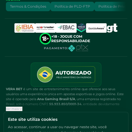
Termos & Condições
Política de PLD-FTP
Política de Privaci
+18 · JOGUE COM
RESPONSABILIDADE
PAGAMENTO
:
VERA BET
é um site de entretenimento online que oferece aos seus
usuários uma experiência única em apostas esportivas e jogos online. Este
site é operado pela
Ana Gaming Brasil S/A
, uma empresa registrada no
Brasil, sob o número CNPJ
55.933.850/0001-34
, entidade devidamente
Ver mais
autorizada a operar a modalidade lotérica de apostas de quota fixa no Brasil,
em temática desportiva e jogos online, conjuntamente, pela Secretaria de
Este site utiliza cookies
Prêmios e Apostas do Ministério da Fazenda, conforme Portaria SPA/MF
n.º 322/2025, publicada em 17 de fevereiro de 2025 no Diário Oficial da
CENTRAL DE JOGO RESPONSÁVEL
DENÚNCIAS
PRIVACIDADE
OUVIDORIA
Ao acessar, continuar a usar ou navegar neste site, você
República Federativa do Brasil.