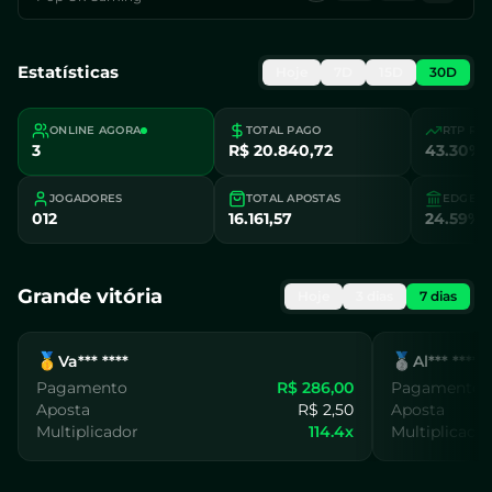
Lost Treasure
é um jogo de cassino online disponível
Estatísticas
na
Vera Bet
, desenvolvido pelo provedor
Hoje
7D
Pop Ok
15D
30D
Gaming
. Com uma taxa de retorno ao jogador (RTP)
média de até
96.51%
, você pode jogar agora mesmo e
ONLINE AGORA
TOTAL PAGO
RTP RE
se divertir. Jogue com responsabilidade!
3
R$ 20.840,72
43.30%
Como jogar Lost Treasure na Vera Bet
JOGADORES
TOTAL APOSTAS
EDGE D
012
Para começar a jogar
Lost Treasure
16.161,57
, basta ajustar o
24.59%
valor da aposta e iniciar a rodada. O jogo é intuitivo e
indicado tanto para iniciantes quanto para jogadores
experientes da Pop Ok Gaming.
Grande vitória
Hoje
3 dias
7 dias
Sobre o Lost Treasure
🥇
🥈
Va*** ****
Al*** ****
O
Lost Treasure
é desenvolvido pela
Pop Ok Gaming
e opera com tecnologia RNG (Random Number
Pagamento
R$ 286,00
Pagamento
Aposta
R$ 2,50
Aposta
Generator) certificada, garantindo resultados
Multiplicador
114.4
x
Multiplicado
aleatórios e independentes em cada rodada. Com RTP
médio de
96.51%
, oferece uma boa relação entre risco
e retorno.