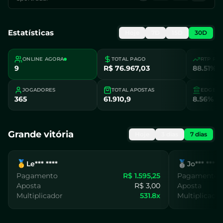
Supernova
é um jogo de cassino online disponível na
Estatísticas
Vera Bet
, desenvolvido pelo provedor
Hoje
Sportradar
7D
15D
.
30D
Com uma taxa de retorno ao jogador (RTP) média de
até
96.24%
, você pode jogar agora mesmo e se
ONLINE AGORA
TOTAL PAGO
RTP RE
divertir. Jogue com responsabilidade!
9
R$ 76.967,03
88.51%
Como jogar Supernova na Vera Bet
JOGADORES
TOTAL APOSTAS
EDGE D
365
Para começar a jogar
Supernova
61.910,9
, basta ajustar o
8.56%
valor da aposta e iniciar a rodada. O jogo é intuitivo e
indicado tanto para iniciantes quanto para jogadores
experientes da Sportradar.
Grande vitória
Hoje
3 dias
7 dias
Sobre o Supernova
🥇
🥈
Le*** ****
Jo*** ****
O
Supernova
é desenvolvido pela
Sportradar
e opera
com tecnologia RNG (Random Number Generator)
Pagamento
R$ 1.595,25
Pagamento
Aposta
R$ 3,00
Aposta
certificada, garantindo resultados aleatórios e
Multiplicador
531.8
x
Multiplicado
independentes em cada rodada. Com RTP médio de
96.24%
, oferece uma boa relação entre risco e retorno.