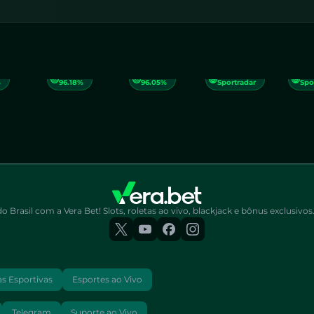
RTP
RTP
Provedor
Prov
%
96.18%
96.05%
Sportradar
Spo
JOGAR
JOGAR
JOGAR
JOG
 Brasil com a Vera Bet! Slots, roletas ao vivo, blackjack e bônus exclusiv
s Esportivas
Esportes ao Vivo
Telegram
Suporte ao Vivo