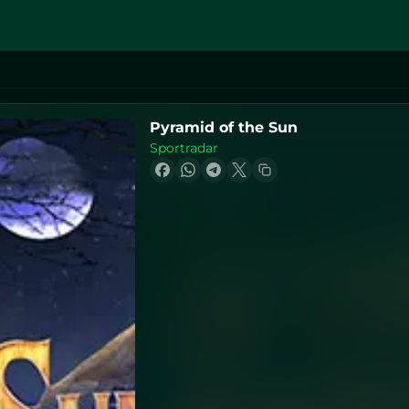
Pyramid of the Sun
Sportradar