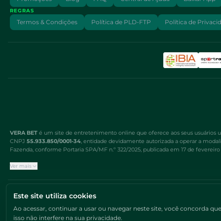
REGRAS
Termos & Condições
Política de PLD-FTP
Política de Privaci
VERA BET
é um site de entretenimento online que oferece aos seus usuários um
CNPJ
55.933.850/0001-34
, entidade devidamente autorizada a operar a modalid
Fazenda, conforme Portaria SPA/MF n.º 322/2025, publicada em 17 de fevereiro d
Ver mais
Ao acessar, continuar a usar ou navegar neste site, você concorda que podemos
interfere na sua privacidade.
O uso desta plataforma é proibido para
beneficiários de Bolsa Família e Ben
Este site utiliza cookies
Ao acessar, continuar a usar ou navegar neste site, você concorda q
isso não interfere na sua privacidade.