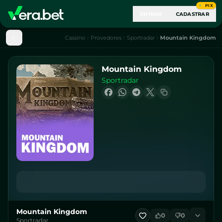
PIX
ENTRAR
CADASTRAR
Cassino
Provedores
Sportradar
Mountain Kingdom
Mountain Kingdom
Sportradar
Mountain Kingdom
0
0
Sportradar