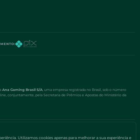
AMENTO
:
la
Ana Gaming Brasil S/A
, uma empresa registrada no Brasil, sob o número
line, conjuntamente, pela Secretaria de Prêmios e Apostas do Ministério da
so site. Utilizamos cookies apenas para melhorar a sua experiência e isso não
riência. Utilizamos cookies apenas para melhorar a sua experiência e