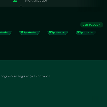
3
x
Multiplicador
VER TODOS
edor
Provedor
Provedor
Provedor
rtradar
Sportradar
Sportradar
Sportradar
AR
JOGAR
JOGAR
JOGAR
os. Jogue com segurança e confiança.