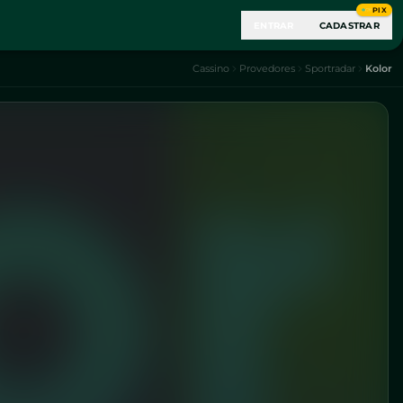
PIX
ENTRAR
CADASTRAR
Cassino
Provedores
Sportradar
Kolor