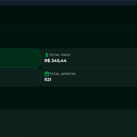
desenvolvido pelo provedor
Sportradar
. Com uma taxa de retorn
TOTAL PAGO
a e iniciar a rodada. O jogo é intuitivo e indicado tanto para ini
R$ 345,44
TOTAL APOSTAS
ogia RNG (Random Number Generator) certificada, garantindo r
921
co e retorno.
 e depósitos via Pix. A plataforma é licenciada, reúne dezenas d