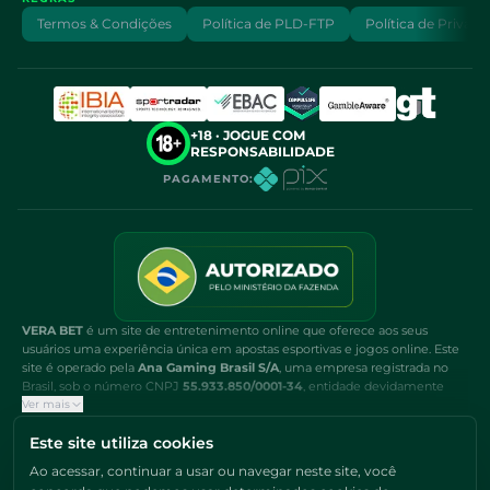
Termos & Condições
Política de PLD-FTP
Política de Privaci
+18 · JOGUE COM
RESPONSABILIDADE
PAGAMENTO
:
VERA BET
é um site de entretenimento online que oferece aos seus
usuários uma experiência única em apostas esportivas e jogos online. Este
site é operado pela
Ana Gaming Brasil S/A
, uma empresa registrada no
Brasil, sob o número CNPJ
55.933.850/0001-34
, entidade devidamente
Ver mais
autorizada a operar a modalidade lotérica de apostas de quota fixa no Brasil,
em temática desportiva e jogos online, conjuntamente, pela Secretaria de
Este site utiliza cookies
Prêmios e Apostas do Ministério da Fazenda, conforme Portaria SPA/MF
n.º 322/2025, publicada em 17 de fevereiro de 2025 no Diário Oficial da
CENTRAL DE JOGO RESPONSÁVEL
DENÚNCIAS
PRIVACIDADE
OUVIDORIA
Ao acessar, continuar a usar ou navegar neste site, você
República Federativa do Brasil.