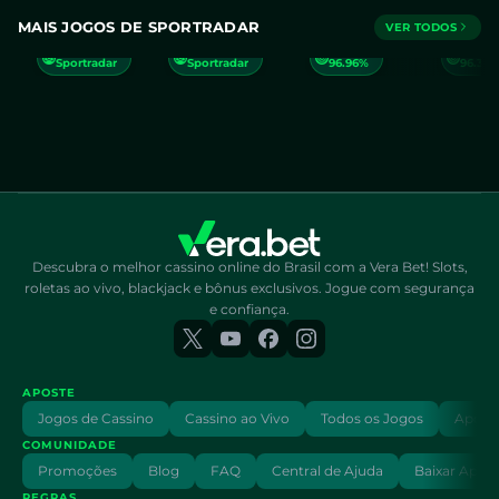
MAIS JOGOS DE SPORTRADAR
VER TODOS
Por que jogar Casino Strike na Vera Bet
Provedor
Provedor
RTP
RTP
Na
Sportradar
Vera Bet
, você joga com total segurança, suporte
Sportradar
96.96%
96.36
JOGAR
JOGAR
JOGAR
JOGAR
rápido e depósitos via Pix. A plataforma é licenciada,
reúne dezenas de outros títulos da Sportradar e
promove o jogo responsável. Aposte com consciência!
Descubra o melhor cassino online do Brasil com a Vera Bet! Slots,
roletas ao vivo, blackjack e bônus exclusivos. Jogue com segurança
e confiança.
APOSTE
Jogos de Cassino
Cassino ao Vivo
Todos os Jogos
Aposta
COMUNIDADE
Promoções
Blog
FAQ
Central de Ajuda
Baixar App
REGRAS