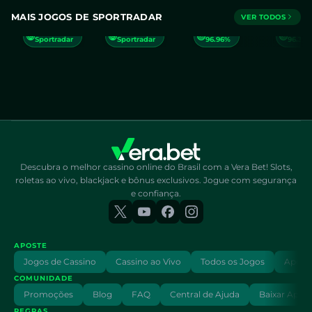
MAIS JOGOS DE SPORTRADAR
VER TODOS
Por que jogar 777 Wild Santa na Vera Bet
Provedor
Provedor
RTP
RTP
Na
Sportradar
Vera Bet
, você joga com total segurança, suporte
Sportradar
96.96%
96.36
JOGAR
JOGAR
JOGAR
JOGAR
rápido e depósitos via Pix. A plataforma é licenciada,
reúne dezenas de outros títulos da Sportradar e
promove o jogo responsável. Aposte com consciência!
RTP
Margem da casa
96.35%
3.65%
Descubra o melhor cassino online do Brasil com a Vera Bet! Slots,
roletas ao vivo, blackjack e bônus exclusivos. Jogue com segurança
e confiança.
APOSTE
Jogos de Cassino
Cassino ao Vivo
Todos os Jogos
Aposta
COMUNIDADE
Promoções
Blog
FAQ
Central de Ajuda
Baixar App
REGRAS