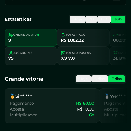
777 Wild Santa
é um jogo de cassino online
Estatísticas
disponível na
Vera Bet
, desenvolvido pelo provedor
Hoje
7D
15D
30D
Sportradar
. Com uma taxa de retorno ao jogador
(RTP) média de até
96.35%
, você pode jogar agora
ONLINE AGORA
TOTAL PAGO
RTP RE
mesmo e se divertir. Jogue com responsabilidade!
9
R$ 1.882,22
08.98%
Como jogar 777 Wild Santa na Vera Bet
JOGADORES
TOTAL APOSTAS
EDGE D
79
Para começar a jogar
777 Wild Santa
7.917,0
, basta ajustar o
31.19%
valor da aposta e iniciar a rodada. O jogo é intuitivo e
indicado tanto para iniciantes quanto para jogadores
experientes da Sportradar.
Grande vitória
Hoje
3 dias
7 dias
Sobre o 777 Wild Santa
🥇
🥈
Si*** ****
We*** ****
O
777 Wild Santa
é desenvolvido pela
Sportradar
e
opera com tecnologia RNG (Random Number
Pagamento
R$ 60,00
Pagamento
Aposta
R$ 10,00
Aposta
Generator) certificada, garantindo resultados
Multiplicador
6
x
Multiplicado
aleatórios e independentes em cada rodada. Com RTP
médio de
96.35%
, oferece uma boa relação entre risco
e retorno.