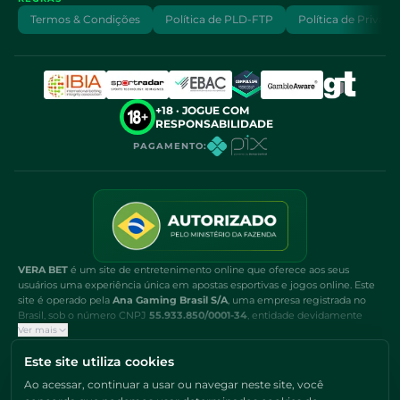
Termos & Condições
Política de PLD-FTP
Política de Privaci
+18 · JOGUE COM
RESPONSABILIDADE
PAGAMENTO
:
VERA BET
é um site de entretenimento online que oferece aos seus
usuários uma experiência única em apostas esportivas e jogos online. Este
site é operado pela
Ana Gaming Brasil S/A
, uma empresa registrada no
Brasil, sob o número CNPJ
55.933.850/0001-34
, entidade devidamente
Ver mais
autorizada a operar a modalidade lotérica de apostas de quota fixa no Brasil,
em temática desportiva e jogos online, conjuntamente, pela Secretaria de
Este site utiliza cookies
Prêmios e Apostas do Ministério da Fazenda, conforme Portaria SPA/MF
n.º 322/2025, publicada em 17 de fevereiro de 2025 no Diário Oficial da
CENTRAL DE JOGO RESPONSÁVEL
DENÚNCIAS
PRIVACIDADE
OUVIDORIA
Ao acessar, continuar a usar ou navegar neste site, você
República Federativa do Brasil.