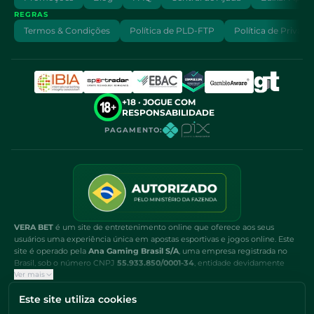
REGRAS
Termos & Condições
Política de PLD-FTP
Política de Privaci
+18 · JOGUE COM
RESPONSABILIDADE
PAGAMENTO
:
VERA BET
é um site de entretenimento online que oferece aos seus
usuários uma experiência única em apostas esportivas e jogos online. Este
site é operado pela
Ana Gaming Brasil S/A
, uma empresa registrada no
Brasil, sob o número CNPJ
55.933.850/0001-34
, entidade devidamente
Ver mais
autorizada a operar a modalidade lotérica de apostas de quota fixa no Brasil,
em temática desportiva e jogos online, conjuntamente, pela Secretaria de
Este site utiliza cookies
Prêmios e Apostas do Ministério da Fazenda, conforme Portaria SPA/MF
n.º 322/2025, publicada em 17 de fevereiro de 2025 no Diário Oficial da
CENTRAL DE JOGO RESPONSÁVEL
DENÚNCIAS
PRIVACIDADE
OUVIDORIA