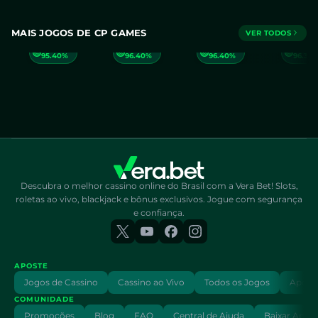
Por que jogar Lucky Dragon na Vera Bet
MAIS JOGOS DE CP GAMES
VER TODOS
Na
Vera Bet
, você joga com total segurança, suporte
RTP
RTP
RTP
RTP
rápido e depósitos via Pix. A plataforma é licenciada,
95.40%
96.40%
96.40%
96.30
JOGAR
JOGAR
JOGAR
JOGAR
reúne dezenas de outros títulos da CP GAMES e
promove o jogo responsável. Aposte com consciência!
RTP
Margem da casa
96.97%
3.03%
Descubra o melhor cassino online do Brasil com a Vera Bet! Slots,
roletas ao vivo, blackjack e bônus exclusivos. Jogue com segurança
e confiança.
APOSTE
Jogos de Cassino
Cassino ao Vivo
Todos os Jogos
Aposta
COMUNIDADE
Promoções
Blog
FAQ
Central de Ajuda
Baixar App