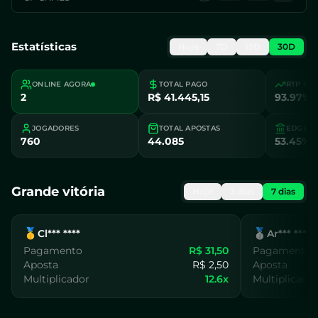
Hidden Realm
é um jogo de cassino online disponível
Estatísticas
na
Vera Bet
, desenvolvido pelo provedor
Hoje
7D
CP GAMES
15D
30D
.
Com uma taxa de retorno ao jogador (RTP) média de
até
97.06%
, você pode jogar agora mesmo e se
ONLINE AGORA
TOTAL PAGO
RTP RE
divertir. Jogue com responsabilidade!
2
R$ 41.445,15
93.97%
Como jogar Hidden Realm na Vera Bet
JOGADORES
TOTAL APOSTAS
EDGE D
760
Para começar a jogar
Hidden Realm
44.085
, basta ajustar o
53.45%
valor da aposta e iniciar a rodada. O jogo é intuitivo e
indicado tanto para iniciantes quanto para jogadores
experientes da CP GAMES.
Grande vitória
Hoje
3 dias
7 dias
Sobre o Hidden Realm
🥇
🥈
Cl*** ****
Ar*** ****
O
Hidden Realm
é desenvolvido pela
CP GAMES
e
opera com tecnologia RNG (Random Number
Pagamento
R$ 31,50
Pagamento
Aposta
R$ 2,50
Aposta
Generator) certificada, garantindo resultados
Multiplicador
12.6
x
Multiplicado
aleatórios e independentes em cada rodada. Com RTP
médio de
97.06%
, oferece uma boa relação entre risco
e retorno.