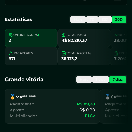
Freedom Day
é um jogo de cassino online disponível
Estatísticas
na
Vera Bet
, desenvolvido pelo provedor
Hoje
7D
CP GAMES
15D
30D
.
Com uma taxa de retorno ao jogador (RTP) média de
até
96.89%
, você pode jogar agora mesmo e se
ONLINE AGORA
TOTAL PAGO
RTP RE
divertir. Jogue com responsabilidade!
2
R$ 82.210,37
38.00%
Como jogar Freedom Day na Vera Bet
JOGADORES
TOTAL APOSTAS
EDGE D
671
Para começar a jogar
Freedom Day
36.133,2
, basta ajustar o
7.20%
valor da aposta e iniciar a rodada. O jogo é intuitivo e
indicado tanto para iniciantes quanto para jogadores
experientes da CP GAMES.
Grande vitória
Hoje
3 dias
7 dias
Sobre o Freedom Day
🥇
🥈
Ma*** ****
Ca*** ****
O
Freedom Day
é desenvolvido pela
CP GAMES
e
opera com tecnologia RNG (Random Number
Pagamento
R$ 89,28
Pagamento
Aposta
R$ 0,80
Aposta
Generator) certificada, garantindo resultados
Multiplicador
111.6
x
Multiplicado
aleatórios e independentes em cada rodada. Com RTP
médio de
96.89%
, oferece uma boa relação entre risco
e retorno.