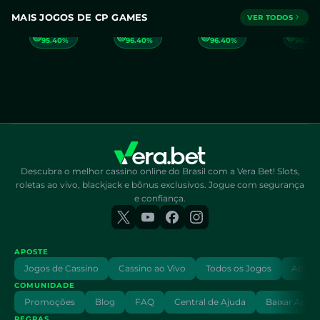
MAIS JOGOS DE CP GAMES
VER TODOS
Por que jogar Freedom Day na Vera Bet
RTP
RTP
RTP
RTP
Na
Vera Bet
95.40%
, você joga com total segurança, suporte
96.40%
96.40%
96.30
JOGAR
JOGAR
JOGAR
JOGAR
rápido e depósitos via Pix. A plataforma é licenciada,
reúne dezenas de outros títulos da CP GAMES e
promove o jogo responsável. Aposte com consciência!
RTP
Margem da casa
96.89%
3.11%
Descubra o melhor cassino online do Brasil com a Vera Bet! Slots,
roletas ao vivo, blackjack e bônus exclusivos. Jogue com segurança
e confiança.
APOSTE
Jogos de Cassino
Cassino ao Vivo
Todos os Jogos
Aposta
COMUNIDADE
Promoções
Blog
FAQ
Central de Ajuda
Baixar App
REGRAS