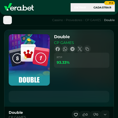
PIX
ENTRAR
CADASTRAR
Cassino
Provedores
CP GAMES
Double
Double
CP GAMES
RTP
93.33%
Double
0
0
CP GAMES