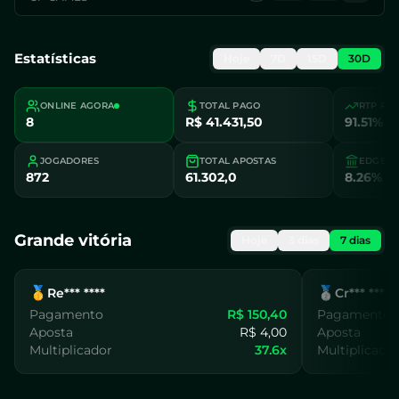
Crazy Halloween
é um jogo de cassino online
Estatísticas
disponível na
Vera Bet
, desenvolvido pelo provedor
Hoje
7D
15D
30D
CP GAMES
. Com uma taxa de retorno ao jogador
(RTP) média de até
96.30%
, você pode jogar agora
ONLINE AGORA
TOTAL PAGO
RTP RE
mesmo e se divertir. Jogue com responsabilidade!
8
R$ 41.431,50
91.51%
Como jogar Crazy Halloween na Vera Bet
JOGADORES
TOTAL APOSTAS
EDGE D
872
Para começar a jogar
Crazy Halloween
61.302,0
, basta ajustar
8.26%
o valor da aposta e iniciar a rodada. O jogo é intuitivo
e indicado tanto para iniciantes quanto para jogadores
experientes da CP GAMES.
Grande vitória
Hoje
3 dias
7 dias
Sobre o Crazy Halloween
🥇
🥈
Re*** ****
Cr*** ****
O
Crazy Halloween
é desenvolvido pela
CP GAMES
e
opera com tecnologia RNG (Random Number
Pagamento
R$ 150,40
Pagamento
Aposta
R$ 4,00
Aposta
Generator) certificada, garantindo resultados
Multiplicador
37.6
x
Multiplicado
aleatórios e independentes em cada rodada. Com RTP
médio de
96.30%
, oferece uma boa relação entre risco
e retorno.