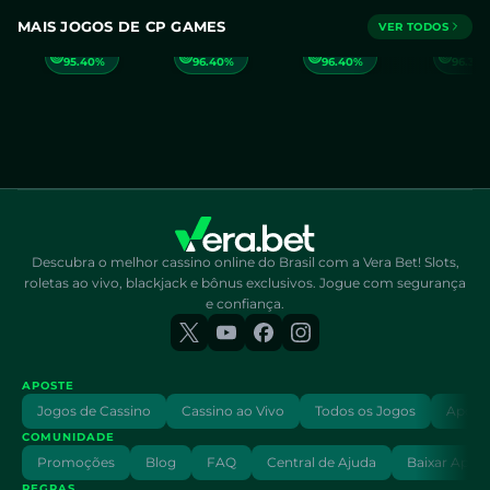
MAIS JOGOS DE CP GAMES
VER TODOS
Por que jogar Crazy Halloween na Vera Bet
RTP
RTP
RTP
RTP
Na
Vera Bet
95.40%
, você joga com total segurança, suporte
96.40%
96.40%
96.30
JOGAR
JOGAR
JOGAR
JOGAR
rápido e depósitos via Pix. A plataforma é licenciada,
reúne dezenas de outros títulos da CP GAMES e
promove o jogo responsável. Aposte com consciência!
RTP
Margem da casa
96.30%
3.70%
Descubra o melhor cassino online do Brasil com a Vera Bet! Slots,
roletas ao vivo, blackjack e bônus exclusivos. Jogue com segurança
e confiança.
APOSTE
Jogos de Cassino
Cassino ao Vivo
Todos os Jogos
Aposta
COMUNIDADE
Promoções
Blog
FAQ
Central de Ajuda
Baixar App
REGRAS