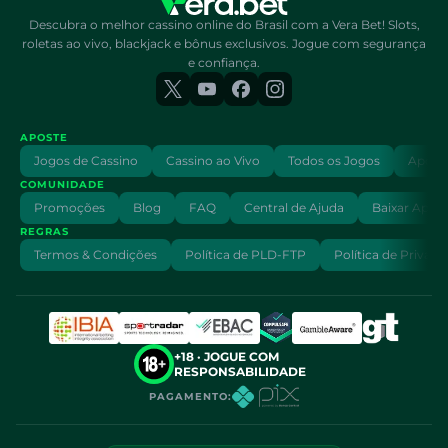
Descubra o melhor cassino online do Brasil com a Vera Bet! Slots,
roletas ao vivo, blackjack e bônus exclusivos. Jogue com segurança
e confiança.
APOSTE
Jogos de Cassino
Cassino ao Vivo
Todos os Jogos
Aposta
COMUNIDADE
Promoções
Blog
FAQ
Central de Ajuda
Baixar App
REGRAS
Termos & Condições
Política de PLD-FTP
Política de Privaci
+18 · JOGUE COM
RESPONSABILIDADE
PAGAMENTO
: