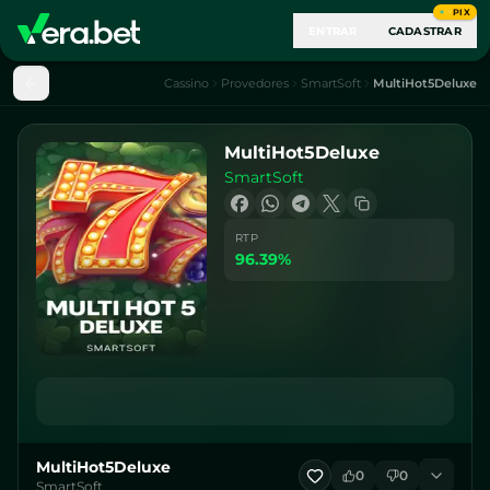
PIX
ENTRAR
CADASTRAR
Cassino
Provedores
SmartSoft
MultiHot5Deluxe
MultiHot5Deluxe
SmartSoft
RTP
96.39%
MultiHot5Deluxe
0
0
SmartSoft