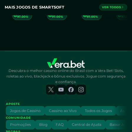
Por que jogar HelicopterX na Vera Bet
MAIS JOGOS DE SMARTSOFT
VER TODOS
Na
Vera Bet
, você joga com total segurança, suporte
RTP
RTP
RTP
RTP
rápido e depósitos via Pix. A plataforma é licenciada,
97.00%
97.00%
97.00%
97.00
JOGAR
JOGAR
JOGAR
JOGAR
reúne dezenas de outros títulos da SmartSoft e
promove o jogo responsável. Aposte com consciência!
Descubra o melhor cassino online do Brasil com a Vera Bet! Slots,
roletas ao vivo, blackjack e bônus exclusivos. Jogue com segurança
e confiança.
APOSTE
Jogos de Cassino
Cassino ao Vivo
Todos os Jogos
Aposta
COMUNIDADE
Promoções
Blog
FAQ
Central de Ajuda
Baixar App
REGRAS