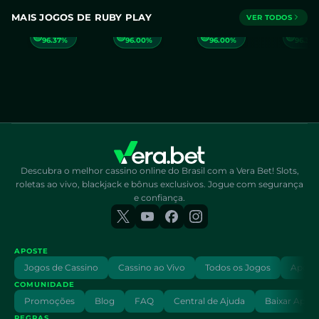
MAIS JOGOS DE RUBY PLAY
VER TODOS
Por que jogar Mad Hit Gold na Vera Bet
RTP
RTP
RTP
RTP
Na
Vera Bet
96.37%
, você joga com total segurança, suporte
96.00%
96.00%
96.31%
JOGAR
JOGAR
JOGAR
JOGAR
rápido e depósitos via Pix. A plataforma é licenciada,
reúne dezenas de outros títulos da Ruby Play e
promove o jogo responsável. Aposte com consciência!
RTP
Margem da casa
96%
4.00%
Descubra o melhor cassino online do Brasil com a Vera Bet! Slots,
roletas ao vivo, blackjack e bônus exclusivos. Jogue com segurança
e confiança.
APOSTE
Jogos de Cassino
Cassino ao Vivo
Todos os Jogos
Aposta
COMUNIDADE
Promoções
Blog
FAQ
Central de Ajuda
Baixar App
REGRAS