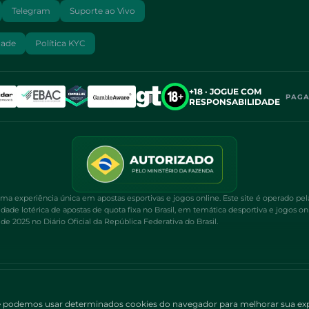
Telegram
Suporte ao Vivo
dade
Política KYC
+18 · JOGUE COM
PAG
RESPONSABILIDADE
a experiência única em apostas esportivas e jogos online. Este site é operado pe
ade lotérica de apostas de quota fixa no Brasil, em temática desportiva e jogos on
e 2025 no Diário Oficial da República Federativa do Brasil.
 usar determinados cookies do navegador para melhorar sua experiência ao usar nos
efício de Prestação Continuada (BPC).
CENTRAL DE JOGO RESPONSÁVEL
DENÚNCIAS
PRIVACIDADE
OUVIDORIA
ue podemos usar determinados cookies do navegador para melhorar sua expe