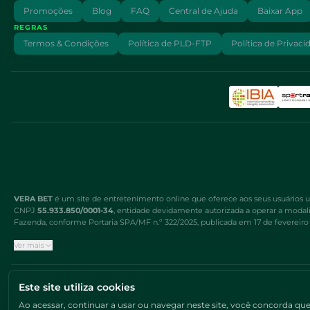
Promoções
Blog
FAQ
Central de Ajuda
Baixar App
REGRAS
Termos & Condições
Política de PLD-FTP
Política de Privaci
VERA BET
é um site de entretenimento online que oferece aos seus usuários um
CNPJ
55.933.850/0001-34
, entidade devidamente autorizada a operar a modalid
Fazenda, conforme Portaria SPA/MF n.º 322/2025, publicada em 17 de fevereiro d
Ver mais
Ao acessar, continuar a usar ou navegar neste site, você concorda que podemos
interfere na sua privacidade.
O uso desta plataforma é proibido para
beneficiários de Bolsa Família e Ben
Este site utiliza cookies
Ao acessar, continuar a usar ou navegar neste site, você concorda q