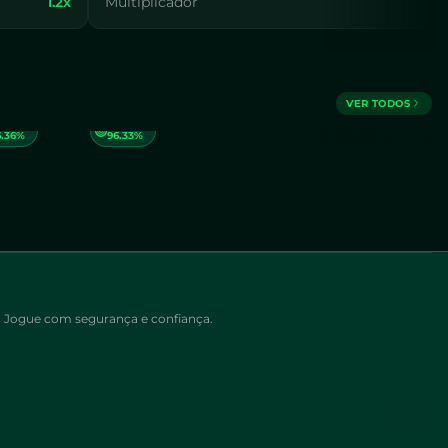
1.2
x
Multiplicador
VER TODOS
TP
RTP
6.36%
96.33%
AR
JOGAR
os. Jogue com segurança e confiança.