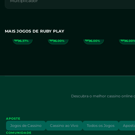
Multiplicador
MAIS JOGOS DE RUBY PLAY
RTP
RTP
RTP
RTP
96.37%
96.00%
96.00%
96.00
JOGAR
JOGAR
JOGAR
JOGAR
Descubra o melhor cassino online do
APOSTE
Jogos de Cassino
Cassino ao Vivo
Todos os Jogos
Aposta
COMUNIDADE