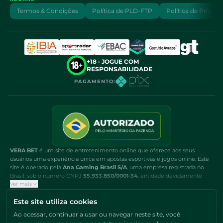
Termos & Condições
Política de PLD-FTP
Política de Privaci
+18 · JOGUE COM
RESPONSABILIDADE
PAGAMENTO
:
VERA BET
é um site de entretenimento online que oferece aos seus
usuários uma experiência única em apostas esportivas e jogos online. Este
site é operado pela
Ana Gaming Brasil S/A
, uma empresa registrada no
Brasil, sob o número CNPJ
55.933.850/0001-34
, entidade devidamente
Ver mais
autorizada a operar a modalidade lotérica de apostas de quota fixa no Brasil,
em temática desportiva e jogos online, conjuntamente, pela Secretaria de
Este site utiliza cookies
Prêmios e Apostas do Ministério da Fazenda, conforme Portaria SPA/MF
n.º 322/2025, publicada em 17 de fevereiro de 2025 no Diário Oficial da
CENTRAL DE JOGO RESPONSÁVEL
DENÚNCIAS
PRIVACIDADE
OUVIDORIA
Ao acessar, continuar a usar ou navegar neste site, você
República Federativa do Brasil.