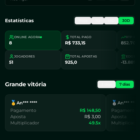
Winter Wonders
é um jogo de cassino online
Estatísticas
disponível na
Vera Bet
, desenvolvido pelo provedor
Hoje
7D
15D
30D
Red Tiger
. Com uma taxa de retorno ao jogador (RTP)
média de até
96.16%
, você pode jogar agora mesmo e
ONLINE AGORA
TOTAL PAGO
RTP RE
se divertir. Jogue com responsabilidade!
8
R$ 733,15
852.70%
Como jogar Winter Wonders na Vera Bet
JOGADORES
TOTAL APOSTAS
EDGE D
51
Para começar a jogar
Winter Wonders
925,0
, basta ajustar
-13.88%
o valor da aposta e iniciar a rodada. O jogo é intuitivo
e indicado tanto para iniciantes quanto para jogadores
experientes da Red Tiger.
Grande vitória
3 dias
7 dias
Sobre o Winter Wonders
🥇
🥈
An*** ****
An*** ****
O
Winter Wonders
é desenvolvido pela
Red Tiger
e
opera com tecnologia RNG (Random Number
Pagamento
R$ 148,50
Pagamento
Aposta
R$ 3,00
Aposta
Generator) certificada, garantindo resultados
Multiplicador
49.5
x
Multiplicado
aleatórios e independentes em cada rodada. Com RTP
médio de
96.16%
, oferece uma boa relação entre risco
e retorno.