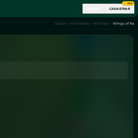
PIX
ENTRAR
CADASTRAR
Cassino
Provedores
Red Tiger
Wings of Ra