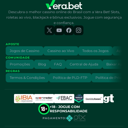
Por que jogar Wild Tundra na Vera Bet
Na
Vera Bet
, você joga com total segurança, suporte
Descubra o melhor cassino online do Brasil com a Vera Bet! Slots,
rápido e depósitos via Pix. A plataforma é licenciada,
roletas ao vivo, blackjack e bônus exclusivos. Jogue com segurança
reúne dezenas de outros títulos da Red Tiger e
e confiança.
promove o jogo responsável. Aposte com consciência!
RTP
Margem da casa
APOSTE
94.7%
5.30%
Jogos de Cassino
Cassino ao Vivo
Todos os Jogos
Aposta
COMUNIDADE
Promoções
Blog
FAQ
Central de Ajuda
Baixar App
REGRAS
Termos & Condições
Política de PLD-FTP
Política de Privaci
+18 · JOGUE COM
RESPONSABILIDADE
PAGAMENTO
: