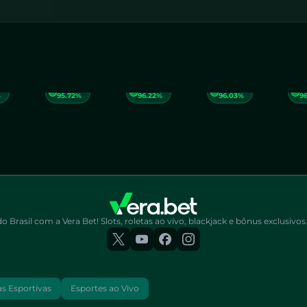
RTP
RTP
RTP
R
%
95.72%
96.22%
96.03%
9
JOGAR
JOGAR
JOGAR
JOG
 Brasil com a Vera Bet! Slots, roletas ao vivo, blackjack e bônus exclusiv
s Esportivas
Esportes ao Vivo