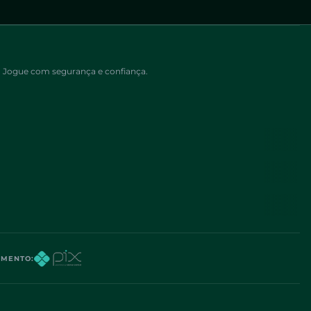
os. Jogue com segurança e confiança.
AMENTO
: