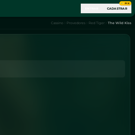
PIX
ENTRAR
CADASTRAR
Cassino
Provedores
Red Tiger
The Wild Kiss