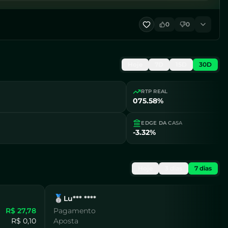
0
0
retorno ao jogador (RTP) média de até
96.13%
, você pode
Hoje
7D
15D
30D
RTP REAL
ara iniciantes quanto para jogadores experientes da Red
075.58%
EDGE DA CASA
-3.32%
indo resultados aleatórios e independentes em cada
Hoje
3 dias
7 dias
e outros títulos da Red Tiger e promove o jogo responsável.
🥈
Lu*** ****
R$ 27,78
Pagamento
R$ 0,10
Aposta