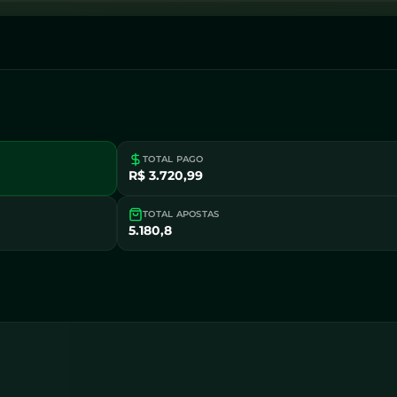
a Bet
, desenvolvido pelo provedor
Red Tiger
. Com uma taxa de 
ade!
TOTAL PAGO
a aposta e iniciar a rodada. O jogo é intuitivo e indicado tanto p
R$ 3.720,99
TOTAL APOSTAS
5.180,8
tecnologia RNG (Random Number Generator) certificada, garant
 entre risco e retorno.
 e depósitos via Pix. A plataforma é licenciada, reúne dezenas d
Margem da casa