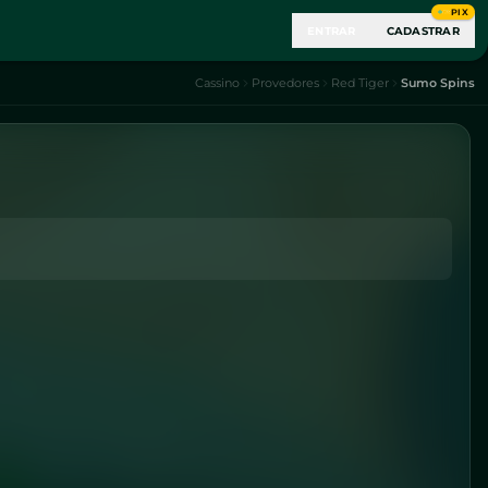
PIX
ENTRAR
CADASTRAR
Cassino
Provedores
Red Tiger
Sumo Spins