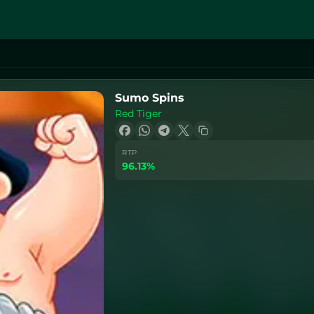
Sumo Spins
Red Tiger
RTP
96.13%