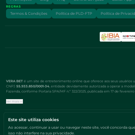
REGRAS
Termos & Condições
Política de PLD-FTP
Política de Privaci
VERA BET
é um site de entretenimento online que oferece aos seus usuários um
CNPJ
55.933.850/0001-34
, entidade devidamente autorizada a operar a modalid
Fazenda, conforme Portaria SPA/MF n.º 322/2025, publicada em 17 de fevereiro d
Ver mais
Ao acessar, continuar a usar ou navegar neste site, você concorda que podemos
interfere na sua privacidade.
O uso desta plataforma é proibido para
beneficiários de Bolsa Família e Ben
Este site utiliza cookies
Ao acessar, continuar a usar ou navegar neste site, você concorda q
isso não interfere na sua privacidade.