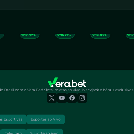
4.32%
RTP
RTP
RTP
R
%
95.72%
96.22%
96.03%
9
JOGAR
JOGAR
JOGAR
JOG
 Brasil com a Vera Bet! Slots, roletas ao vivo, blackjack e bônus exclusiv
s Esportivas
Esportes ao Vivo
Telegram
Suporte ao Vivo