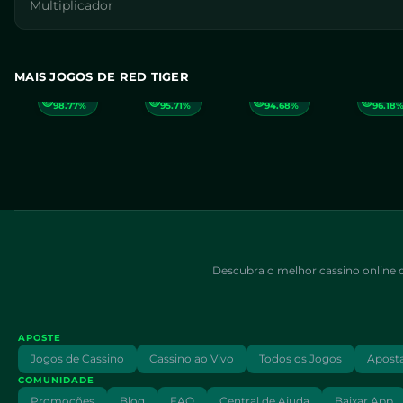
Multiplicador
95.68%
MAIS JOGOS DE RED TIGER
RTP
RTP
RTP
RTP
98.77%
95.71%
94.68%
96.18
JOGAR
JOGAR
JOGAR
JOGAR
Descubra o melhor cassino online do
APOSTE
Jogos de Cassino
Cassino ao Vivo
Todos os Jogos
Aposta
COMUNIDADE
Promoções
Blog
FAQ
Central de Ajuda
Baixar App