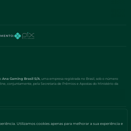
AMENTO
:
la
Ana Gaming Brasil S/A
, uma empresa registrada no Brasil, sob o número
line, conjuntamente, pela Secretaria de Prêmios e Apostas do Ministério da
so site. Utilizamos cookies apenas para melhorar a sua experiência e isso não
riência. Utilizamos cookies apenas para melhorar a sua experiência e