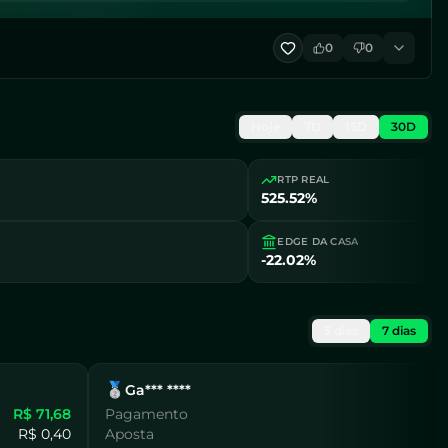
0
0
 de retorno ao jogador (RTP) média de até
95.68%
, você
Hoje
7D
15D
30D
RTP REAL
nto para iniciantes quanto para jogadores experientes da Red
525.52%
EDGE DA CASA
-22.02%
rantindo resultados aleatórios e independentes em cada
3 dias
7 dias
e outros títulos da Red Tiger e promove o jogo responsável.
🥈
Ga*** ****
R$ 71,68
Pagamento
R$ 0,40
Aposta