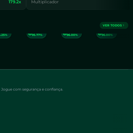
179.2
x
Multiplicador
VER TODOS
TP
RTP
RTP
RTP
6.25%
95.77%
96.00%
96.00%
AR
JOGAR
JOGAR
JOGAR
os. Jogue com segurança e confiança.