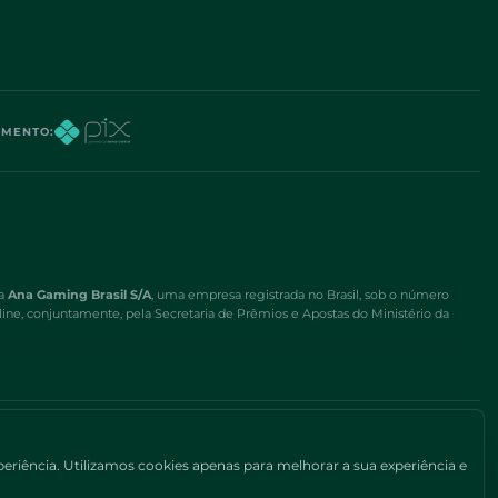
AMENTO
:
la
Ana Gaming Brasil S/A
, uma empresa registrada no Brasil, sob o número
line, conjuntamente, pela Secretaria de Prêmios e Apostas do Ministério da
so site. Utilizamos cookies apenas para melhorar a sua experiência e isso não
riência. Utilizamos cookies apenas para melhorar a sua experiência e