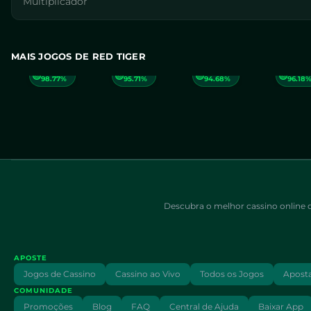
Multiplicador
94.68%
MAIS JOGOS DE RED TIGER
RTP
RTP
RTP
RTP
98.77%
95.71%
94.68%
96.18
JOGAR
JOGAR
JOGAR
JOGAR
Descubra o melhor cassino online do
APOSTE
Jogos de Cassino
Cassino ao Vivo
Todos os Jogos
Aposta
COMUNIDADE
Promoções
Blog
FAQ
Central de Ajuda
Baixar App