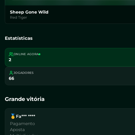
Sheep Gone Wild
Red Tiger
Sheep Gone Wild
é um jogo de cassino online disponível 
Estatísticas
pode jogar agora mesmo e se divertir. Jogue com responsa
Como jogar Sheep Gone Wild na Vera Bet
ONLINE AGORA
Para começar a jogar
Sheep Gone Wild
, basta ajustar o v
2
Tiger.
JOGADORES
Sobre o Sheep Gone Wild
66
O
Sheep Gone Wild
é desenvolvido pela
Red Tiger
e opera
rodada. Com RTP médio de
94.68%
, oferece uma boa relaçã
Grande vitória
Por que jogar Sheep Gone Wild na Vera Bet
Na
Vera Bet
, você joga com total segurança, suporte rápido
🥇
Fa*** ****
Aposte com consciência!
Pagamento
Aposta
RTP