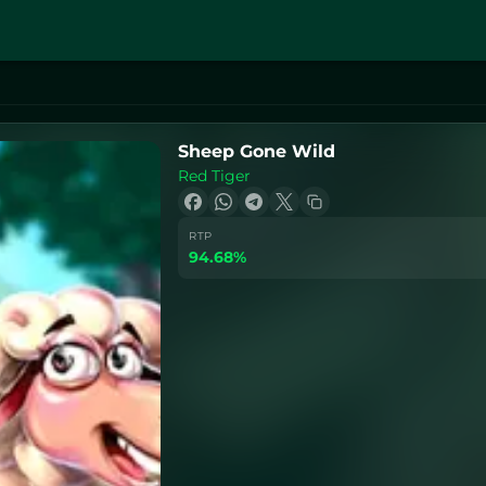
Sheep Gone Wild
Red Tiger
RTP
94.68%