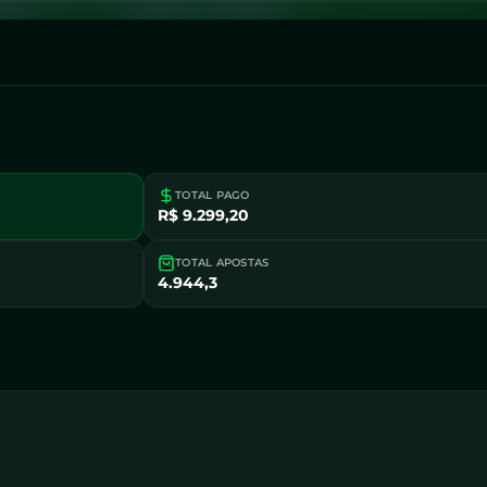
na
Vera Bet
, desenvolvido pelo provedor
Red Tiger
. Com uma tax
bilidade!
TOTAL PAGO
alor da aposta e iniciar a rodada. O jogo é intuitivo e indicado t
R$ 9.299,20
TOTAL APOSTAS
4.944,3
 com tecnologia RNG (Random Number Generator) certificada, g
o entre risco e retorno.
 e depósitos via Pix. A plataforma é licenciada, reúne dezenas d
Margem da casa