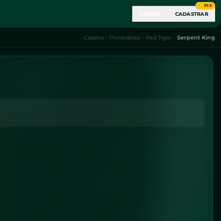
PIX
ENTRAR
CADASTRAR
Cassino
Provedores
Red Tiger
Serpent King