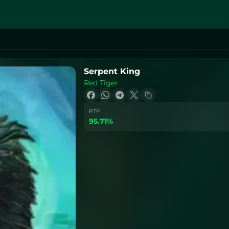
Serpent King
Red Tiger
RTP
95.71%