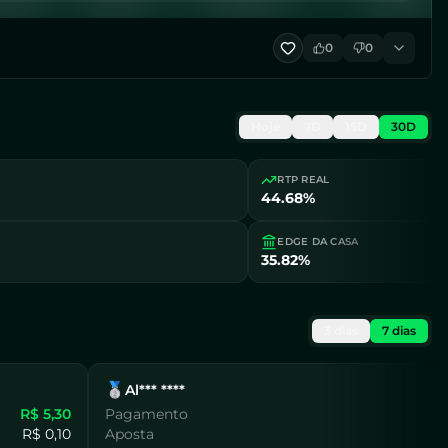
0
0
 retorno ao jogador (RTP) média de até
95.71%
, você pode
Hoje
7D
15D
30D
RTP REAL
 para iniciantes quanto para jogadores experientes da Red
44.68%
EDGE DA CASA
35.82%
tindo resultados aleatórios e independentes em cada
3 dias
7 dias
e outros títulos da Red Tiger e promove o jogo responsável.
🥈
Al*** ****
R$ 5,30
Pagamento
R$ 0,10
Aposta