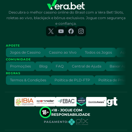
Por que jogar Savannah Pride na Vera Bet
Descubra o melhor cassino online do Brasil com a Vera Bet! Slots,
Na
Vera Bet
, você joga com total segurança, suporte
roletas ao vivo, blackjack e bônus exclusivos. Jogue com segurança
rápido e depósitos via Pix. A plataforma é licenciada,
e confiança.
reúne dezenas de outros títulos da Red Tiger e
promove o jogo responsável. Aposte com consciência!
APOSTE
RTP
Margem da casa
Jogos de Cassino
Cassino ao Vivo
Todos os Jogos
Aposta
92.73%
7.27%
COMUNIDADE
Promoções
Blog
FAQ
Central de Ajuda
Baixar App
REGRAS
Termos & Condições
Política de PLD-FTP
Política de Privaci
+18 · JOGUE COM
RESPONSABILIDADE
PAGAMENTO
: