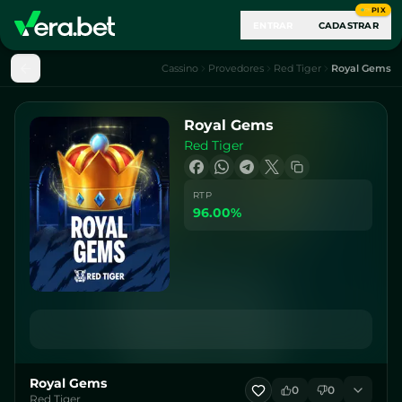
PIX
ENTRAR
CADASTRAR
Cassino
Provedores
Red Tiger
Royal Gems
Royal Gems
Red Tiger
RTP
96.00%
Royal Gems
0
0
Red Tiger