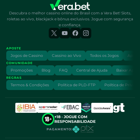
Por que jogar Roman Emperors na Vera Bet
Descubra o melhor cassino online do Brasil com a Vera Bet! Slots,
Na
Vera Bet
, você joga com total segurança, suporte
roletas ao vivo, blackjack e bônus exclusivos. Jogue com segurança
rápido e depósitos via Pix. A plataforma é licenciada,
e confiança.
reúne dezenas de outros títulos da Red Tiger e
promove o jogo responsável. Aposte com consciência!
APOSTE
RTP
Margem da casa
Jogos de Cassino
Cassino ao Vivo
Todos os Jogos
Aposta
95.76%
4.24%
COMUNIDADE
Promoções
Blog
FAQ
Central de Ajuda
Baixar App
REGRAS
Termos & Condições
Política de PLD-FTP
Política de Privaci
+18 · JOGUE COM
RESPONSABILIDADE
PAGAMENTO
: