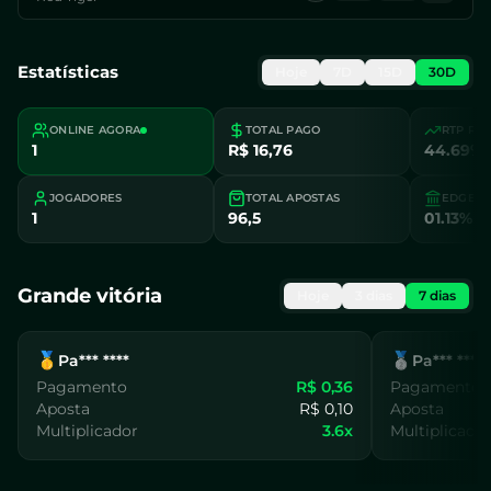
Rock'n'Lock
é um jogo de cassino online disponível na
Estatísticas
Vera Bet
, desenvolvido pelo provedor
Hoje
Red Tiger
7D
15D
. Com
30D
uma taxa de retorno ao jogador (RTP) média de até
96%
, você pode jogar agora mesmo e se divertir.
ONLINE AGORA
TOTAL PAGO
RTP RE
Jogue com responsabilidade!
1
R$ 16,76
44.69%
Como jogar Rock'n'Lock na Vera Bet
JOGADORES
TOTAL APOSTAS
EDGE D
1
Para começar a jogar
Rock'n'Lock
96,5
, basta ajustar o
01.13%
valor da aposta e iniciar a rodada. O jogo é intuitivo e
indicado tanto para iniciantes quanto para jogadores
experientes da Red Tiger.
Grande vitória
Hoje
3 dias
7 dias
Sobre o Rock'n'Lock
🥇
🥈
Pa*** ****
Pa*** ****
O
Rock'n'Lock
é desenvolvido pela
Red Tiger
e opera
com tecnologia RNG (Random Number Generator)
Pagamento
R$ 0,36
Pagamento
Aposta
R$ 0,10
Aposta
certificada, garantindo resultados aleatórios e
Multiplicador
3.6
x
Multiplicado
independentes em cada rodada. Com RTP médio de
96%
, oferece uma boa relação entre risco e retorno.