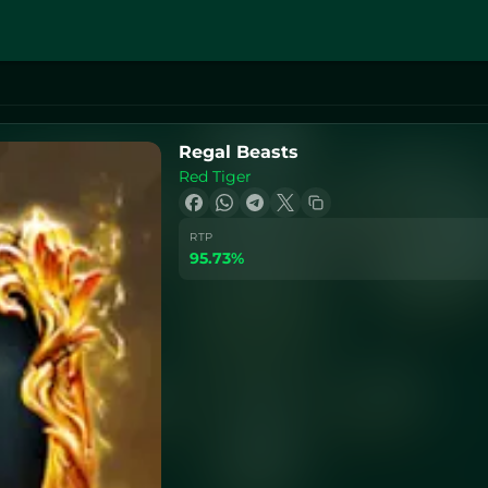
Regal Beasts
Red Tiger
RTP
95.73%