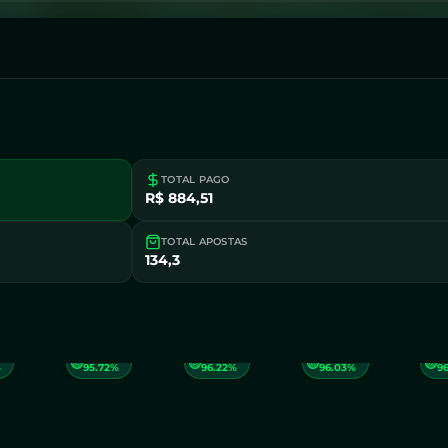
ra Bet
, desenvolvido pelo provedor
Red Tiger
. Com uma taxa de
ade!
TOTAL PAGO
da aposta e iniciar a rodada. O jogo é intuitivo e indicado tanto 
R$ 884,51
TOTAL APOSTAS
134,3
 tecnologia RNG (Random Number Generator) certificada, garan
o entre risco e retorno.
RTP
RTP
RTP
R
 e depósitos via Pix. A plataforma é licenciada, reúne dezenas d
%
95.72%
96.22%
96.03%
9
JOGAR
JOGAR
JOGAR
JOG
Margem da casa