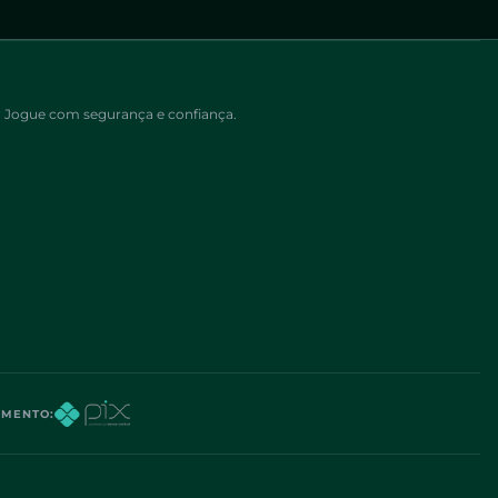
os. Jogue com segurança e confiança.
AMENTO
: