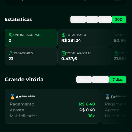
Red Hot BBQ
é um jogo de cassino online disponível
Estatísticas
na
Vera Bet
, desenvolvido pelo provedor
Hoje
7D
Red Tiger
15D
.
30D
Com uma taxa de retorno ao jogador (RTP) média de
até
94.71%
, você pode jogar agora mesmo e se
ONLINE AGORA
TOTAL PAGO
RTP RE
divertir. Jogue com responsabilidade!
0
R$ 281,24
50.96%
Como jogar Red Hot BBQ na Vera Bet
JOGADORES
TOTAL APOSTAS
EDGE D
23
Para começar a jogar
Red Hot BBQ
0.437,6
, basta ajustar o
21.90%
valor da aposta e iniciar a rodada. O jogo é intuitivo e
indicado tanto para iniciantes quanto para jogadores
experientes da Red Tiger.
Grande vitória
Hoje
3 dias
7 dias
Sobre o Red Hot BBQ
🥇
🥈
An*** ****
Br*** ****
O
Red Hot BBQ
é desenvolvido pela
Red Tiger
e
opera com tecnologia RNG (Random Number
Pagamento
R$ 6,40
Pagamento
Aposta
R$ 0,40
Aposta
Generator) certificada, garantindo resultados
Multiplicador
16
x
Multiplicado
aleatórios e independentes em cada rodada. Com RTP
médio de
94.71%
, oferece uma boa relação entre risco
e retorno.