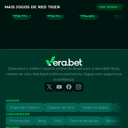
MAIS JOGOS DE RED TIGER
VER TODOS
Por que jogar Red Hot BBQ na Vera Bet
RTP
RTP
RTP
RTP
Na
Vera Bet
98.77%
, você joga com total segurança, suporte
95.71%
94.68%
96.18
JOGAR
JOGAR
JOGAR
JOGAR
rápido e depósitos via Pix. A plataforma é licenciada,
reúne dezenas de outros títulos da Red Tiger e
promove o jogo responsável. Aposte com consciência!
RTP
Margem da casa
94.71%
5.29%
Descubra o melhor cassino online do Brasil com a Vera Bet! Slots,
roletas ao vivo, blackjack e bônus exclusivos. Jogue com segurança
e confiança.
APOSTE
Jogos de Cassino
Cassino ao Vivo
Todos os Jogos
Aposta
COMUNIDADE
Promoções
Blog
FAQ
Central de Ajuda
Baixar App
REGRAS