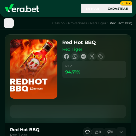
PIX
ENTRAR
CADASTRAR
Cassino
Provedores
Red Tiger
Red Hot BBQ
Red Hot BBQ
Red Tiger
RTP
94.71%
Red Hot BBQ
0
0
Red Tiger