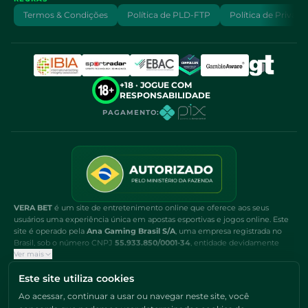
Termos & Condições
Política de PLD-FTP
Política de Privaci
+18 · JOGUE COM
RESPONSABILIDADE
PAGAMENTO
:
VERA BET
é um site de entretenimento online que oferece aos seus
usuários uma experiência única em apostas esportivas e jogos online. Este
site é operado pela
Ana Gaming Brasil S/A
, uma empresa registrada no
Brasil, sob o número CNPJ
55.933.850/0001-34
, entidade devidamente
Ver mais
autorizada a operar a modalidade lotérica de apostas de quota fixa no Brasil,
em temática desportiva e jogos online, conjuntamente, pela Secretaria de
Este site utiliza cookies
Prêmios e Apostas do Ministério da Fazenda, conforme Portaria SPA/MF
n.º 322/2025, publicada em 17 de fevereiro de 2025 no Diário Oficial da
CENTRAL DE JOGO RESPONSÁVEL
DENÚNCIAS
PRIVACIDADE
OUVIDORIA
Ao acessar, continuar a usar ou navegar neste site, você
República Federativa do Brasil.