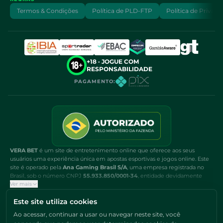
Termos & Condições
Política de PLD-FTP
Política de Privaci
+18 · JOGUE COM
RESPONSABILIDADE
PAGAMENTO
:
VERA BET
é um site de entretenimento online que oferece aos seus
usuários uma experiência única em apostas esportivas e jogos online. Este
site é operado pela
Ana Gaming Brasil S/A
, uma empresa registrada no
Brasil, sob o número CNPJ
55.933.850/0001-34
, entidade devidamente
Ver mais
autorizada a operar a modalidade lotérica de apostas de quota fixa no Brasil,
em temática desportiva e jogos online, conjuntamente, pela Secretaria de
Este site utiliza cookies
Prêmios e Apostas do Ministério da Fazenda, conforme Portaria SPA/MF
n.º 322/2025, publicada em 17 de fevereiro de 2025 no Diário Oficial da
CENTRAL DE JOGO RESPONSÁVEL
DENÚNCIAS
PRIVACIDADE
OUVIDORIA
Ao acessar, continuar a usar ou navegar neste site, você
República Federativa do Brasil.