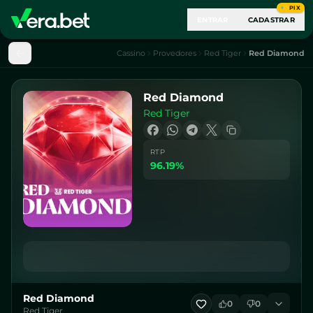
PIX
ENTRAR
CADASTRAR
Cassino
Provedores
Red Tiger
Red Diamond
Red Diamond
Red Tiger
RTP
96.19%
Red Diamond
0
0
Red Tiger