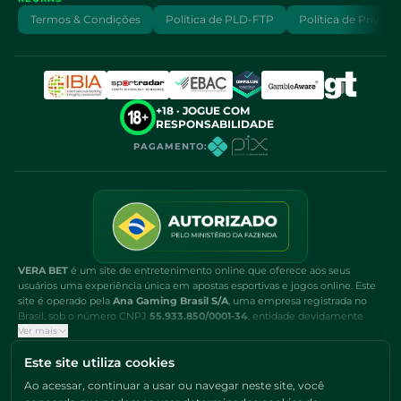
Termos & Condições
Política de PLD-FTP
Política de Privaci
+18 · JOGUE COM
RESPONSABILIDADE
PAGAMENTO
:
VERA BET
é um site de entretenimento online que oferece aos seus
usuários uma experiência única em apostas esportivas e jogos online. Este
site é operado pela
Ana Gaming Brasil S/A
, uma empresa registrada no
Brasil, sob o número CNPJ
55.933.850/0001-34
, entidade devidamente
Ver mais
autorizada a operar a modalidade lotérica de apostas de quota fixa no Brasil,
em temática desportiva e jogos online, conjuntamente, pela Secretaria de
Este site utiliza cookies
Prêmios e Apostas do Ministério da Fazenda, conforme Portaria SPA/MF
n.º 322/2025, publicada em 17 de fevereiro de 2025 no Diário Oficial da
CENTRAL DE JOGO RESPONSÁVEL
DENÚNCIAS
PRIVACIDADE
OUVIDORIA
Ao acessar, continuar a usar ou navegar neste site, você
República Federativa do Brasil.