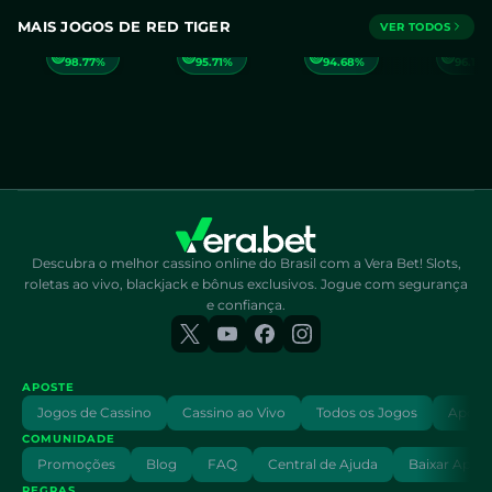
e retorno.
MAIS JOGOS DE RED TIGER
VER TODOS
RTP
RTP
RTP
RTP
Por que jogar Primate King MegaWays™ na Vera
98.77%
95.71%
94.68%
96.18
JOGAR
JOGAR
JOGAR
JOGAR
Bet
Na
Vera Bet
, você joga com total segurança, suporte
rápido e depósitos via Pix. A plataforma é licenciada,
reúne dezenas de outros títulos da Red Tiger e
promove o jogo responsável. Aposte com consciência!
RTP
Margem da casa
94.74%
5.26%
Descubra o melhor cassino online do Brasil com a Vera Bet! Slots,
roletas ao vivo, blackjack e bônus exclusivos. Jogue com segurança
e confiança.
APOSTE
Jogos de Cassino
Cassino ao Vivo
Todos os Jogos
Aposta
COMUNIDADE
Promoções
Blog
FAQ
Central de Ajuda
Baixar App
REGRAS