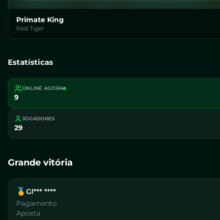
Primate King
Red Tiger
Primate King
é um jogo de cassino online disponível na
Ve
Estatísticas
jogar agora mesmo e se divertir. Jogue com responsabilid
Como jogar Primate King na Vera Bet
ONLINE AGORA
Para começar a jogar
Primate King
, basta ajustar o valor 
9
Tiger.
JOGADORES
Sobre o Primate King
29
O
Primate King
é desenvolvido pela
Red Tiger
e opera com
rodada. Com RTP médio de
95.66%
, oferece uma boa relaçã
Grande vitória
Por que jogar Primate King na Vera Bet
Na
Vera Bet
, você joga com total segurança, suporte rápido
🥇
Gl*** ****
Aposte com consciência!
Pagamento
Aposta
RTP