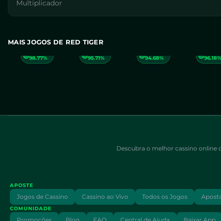
Multiplicador
95.66%
MAIS JOGOS DE RED TIGER
RTP
RTP
RTP
RTP
98.77%
95.71%
94.68%
96.18
JOGAR
JOGAR
JOGAR
JOGAR
Descubra o melhor cassino online do
APOSTE
Jogos de Cassino
Cassino ao Vivo
Todos os Jogos
Aposta
COMUNIDADE
Promoções
Blog
FAQ
Central de Ajuda
Baixar App