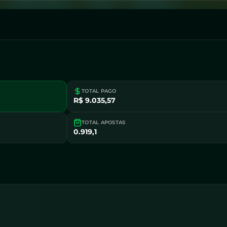
ra Bet
, desenvolvido pelo provedor
Red Tiger
. Com uma taxa de
ade!
TOTAL PAGO
da aposta e iniciar a rodada. O jogo é intuitivo e indicado tanto
R$ 9.035,57
TOTAL APOSTAS
0.919,1
 tecnologia RNG (Random Number Generator) certificada, garan
o entre risco e retorno.
 e depósitos via Pix. A plataforma é licenciada, reúne dezenas d
Margem da casa