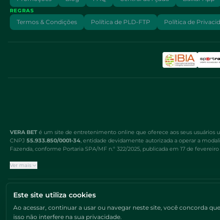
REGRAS
Termos & Condições
Política de PLD-FTP
Política de Privaci
VERA BET
é um site de entretenimento online que oferece aos seus usuários um
CNPJ
55.933.850/0001-34
, entidade devidamente autorizada a operar a modalid
Fazenda, conforme Portaria SPA/MF n.º 322/2025, publicada em 17 de fevereiro d
Ver mais
Ao acessar, continuar a usar ou navegar neste site, você concorda que podemos
interfere na sua privacidade.
O uso desta plataforma é proibido para
beneficiários de Bolsa Família e Ben
Este site utiliza cookies
Ao acessar, continuar a usar ou navegar neste site, você concorda q
isso não interfere na sua privacidade.