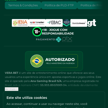
Termos & Condições
Política de PLD-FTP
Política de Privaci
+18 · JOGUE COM
RESPONSABILIDADE
PAGAMENTO
:
VERA BET
é um site de entretenimento online que oferece aos seus
usuários uma experiência única em apostas esportivas e jogos online. Este
site é operado pela
Ana Gaming Brasil S/A
, uma empresa registrada no
Brasil, sob o número CNPJ
55.933.850/0001-34
, entidade devidamente
Ver mais
autorizada a operar a modalidade lotérica de apostas de quota fixa no Brasil,
em temática desportiva e jogos online, conjuntamente, pela Secretaria de
Este site utiliza cookies
Prêmios e Apostas do Ministério da Fazenda, conforme Portaria SPA/MF
n.º 322/2025, publicada em 17 de fevereiro de 2025 no Diário Oficial da
CENTRAL DE JOGO RESPONSÁVEL
DENÚNCIAS
PRIVACIDADE
OUVIDORIA
Ao acessar, continuar a usar ou navegar neste site, você
República Federativa do Brasil.