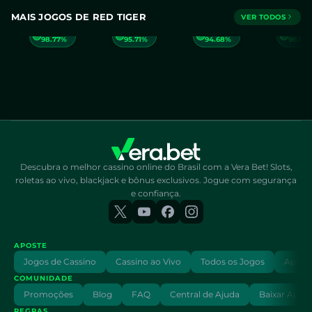
MAIS JOGOS DE RED TIGER
VER TODOS
Por que jogar Play with the Devil na Vera Bet
RTP
RTP
RTP
RTP
Na
Vera Bet
98.77%
, você joga com total segurança, suporte
95.71%
94.68%
96.18
JOGAR
JOGAR
JOGAR
JOGAR
rápido e depósitos via Pix. A plataforma é licenciada,
reúne dezenas de outros títulos da Red Tiger e
promove o jogo responsável. Aposte com consciência!
RTP
Margem da casa
94.72%
5.28%
Descubra o melhor cassino online do Brasil com a Vera Bet! Slots,
roletas ao vivo, blackjack e bônus exclusivos. Jogue com segurança
e confiança.
APOSTE
Jogos de Cassino
Cassino ao Vivo
Todos os Jogos
Aposta
COMUNIDADE
Promoções
Blog
FAQ
Central de Ajuda
Baixar App
REGRAS