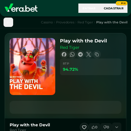
PIX
ENTRAR
CADASTRAR
Cassino
Provedores
Red Tiger
Play with the Devil
Play with the Devil
Red Tiger
RTP
94.72%
Play with the Devil
0
0
Red Tiger