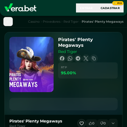
PIX
ENTRAR
CADASTRAR
Cassino
Provedores
Red Tiger
Pirates' Plenty Megaways
Pirates' Plenty
Megaways
Red Tiger
RTP
95.00%
Pirates' Plenty Megaways
0
0
Red Tiger